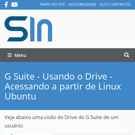
MAPA DO SITE
ACESSIBILIDADE
ALTO CONTRASTE
Busca
Toggle navigation
Busc
G Suite - Usando o Drive -
Acessando a partir de Linux
Ubuntu
Veja abaixo uma visão do Drive do G Suite de um
usuário: