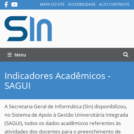
MAPA DO SITE
ACESSIBILIDADE
ALTO CONTRASTE
Busca
Toggle navigation
Busc
Indicadores Acadêmicos -
SAGUI
A Secretaria Geral de Informática (SIn) disponibilizou,
no Sistema de Apoio à Gestão Universitária Integrada
(SAGUI), todos os dados acadêmicos referentes às
atividades dos docentes para o preenchimento de