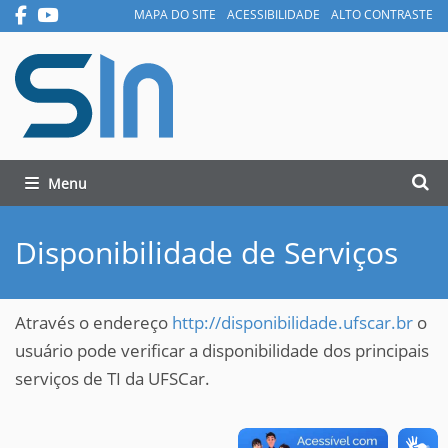
MAPA DO SITE
ACESSIBILIDADE
ALTO CONTRASTE
Busca
Toggle navigation
Busc
Disponibilidade de Serviços
Através o endereço
http://disponibilidade.ufscar.br
o
usuário pode verificar a disponibilidade dos principais
serviços de TI da UFSCar.