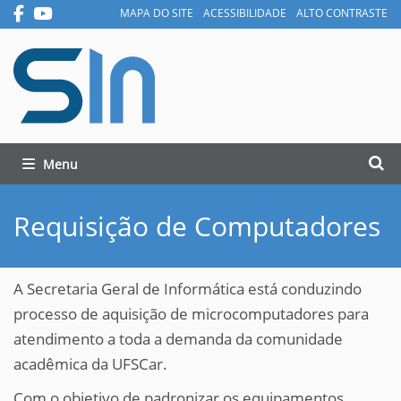
MAPA DO SITE
ACESSIBILIDADE
ALTO CONTRASTE
Busca
Toggle navigation
Busc
Requisição de Computadores
A Secretaria Geral de Informática está conduzindo
processo de aquisição de microcomputadores para
atendimento a toda a demanda da comunidade
acadêmica da UFSCar.
Com o objetivo de padronizar os equipamentos